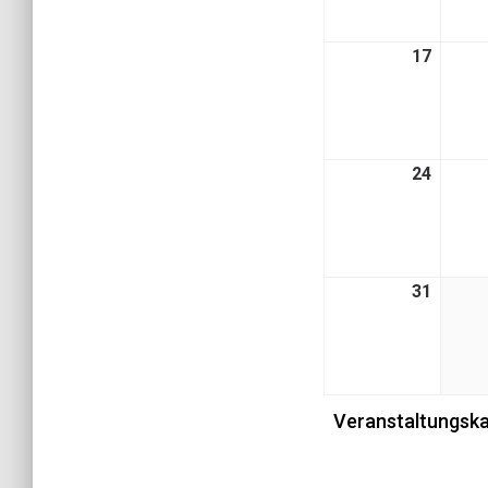
17
17.
Augus
2026
24
24.
Augus
2026
31
31.
Augus
2026
Veranstaltungska