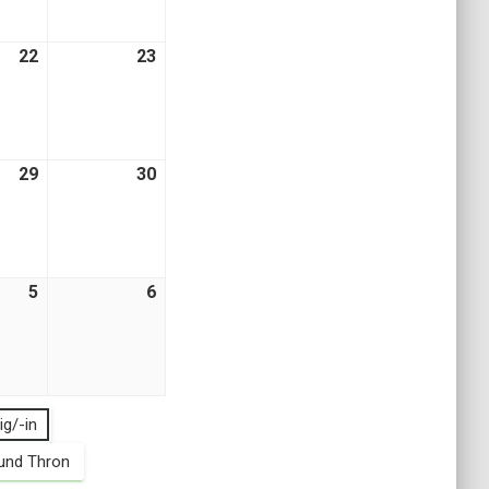
22
22.
23
23.
August
August
2026
2026
29
29.
30
30.
August
August
2026
2026
5
5.
6
6.
er
September
September
2026
2026
ig/-in
und Thron