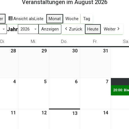
Veranstaltungen im August 2026
er
Ansicht als
Liste
Monat
Woche
Tag
Jahr
Zurück
Heute
Weiter
Di.
Dienstag
Mi.
Mittwoch
Do.
Donnerstag
Fr.
Freitag
Sa
28
28.
29
29.
30
30.
31
31.
Juli
Juli
Juli
Juli
2026
2026
2026
2026
4
4.
5
5.
6
6.
7
7.
t
August
August
August
August
20:00: Bi
2026
2026
2026
2026
11
11.
12
12.
14
14.
13
13.
t
August
August
August
August
2026
2026
2026
2026