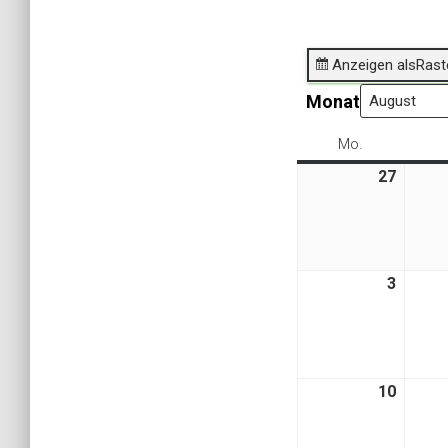
Anzeigen als
Rast
Monat
Mo.
Montag
27
27.
Juli
2026
3
3.
Augus
2026
10
10.
Augus
2026