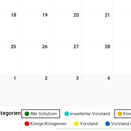
18
18.
19
19.
20
20.
21
21.
t
August
August
August
August
2026
2026
2026
2026
25
25.
26
26.
27
27.
28
28.
t
August
August
August
August
2026
2026
2026
2026
1
1.
2
2.
3
3.
4
4.
t
September
September
September
Septemb
2026
2026
2026
2026
tegorien
Alle Schützen
erweiterter Vorstand
Kön
Könige/Königinnen
Vorstand
Vorstand 