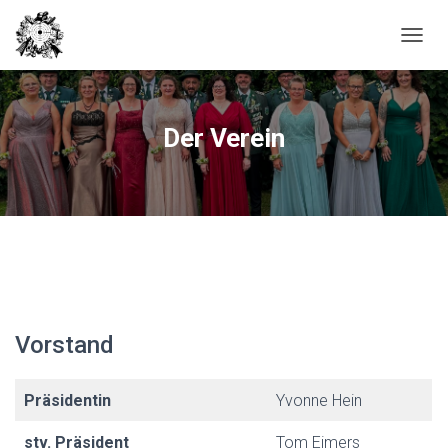
N
A
V
I
G
Der Verein
A
T
I
O
N
U
M
S
C
H
A
Vorstand
L
T
E
Präsidentin
Yvonne Hein
N
stv. Präsident
Tom Eimers