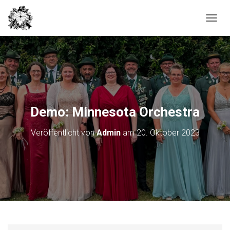
N
A
V
I
G
A
T
I
O
Demo: Minnesota Orchestra
N
U
Veröffentlicht von
Admin
am
20. Oktober 2023
M
S
C
H
A
L
T
E
N