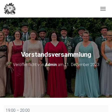
N
A
V
I
G
A
T
I
O
Vorstandsversammlung
N
U
Veröffentlicht von
Admin
am
11. Dezember 2023
M
S
C
H
A
L
T
E
N
Vorstandsversammlung
19:00
–
20:00