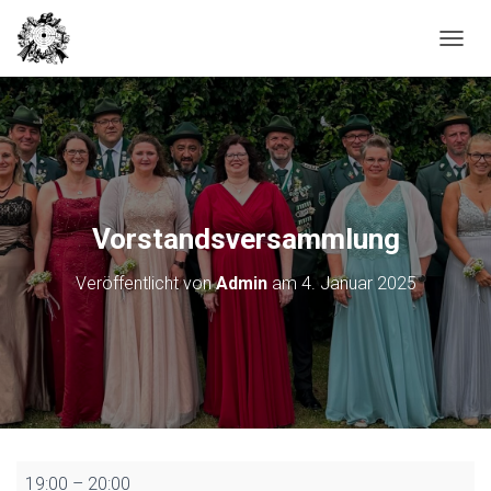
N
A
V
I
G
A
T
I
O
Vorstandsversammlung
N
U
Veröffentlicht von
Admin
am
4. Januar 2025
M
S
C
H
A
L
T
E
N
Vorstandsversammlung
19:00
–
20:00