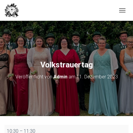
N
A
V
I
G
A
T
I
O
Volkstrauertag
N
U
Veröffentlicht von
Admin
am
11. Dezember 2023
M
S
C
H
A
L
T
E
N
Volkstrauertag
10:30
–
11:30