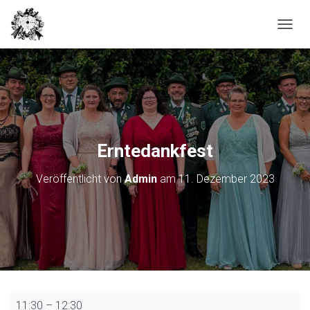
N
A
V
I
G
A
T
I
O
Erntedankfest
N
U
Veröffentlicht von
Admin
am
11. Dezember 2023
M
S
C
H
A
L
T
E
N
Erntedankfest
11:30
–
12:30