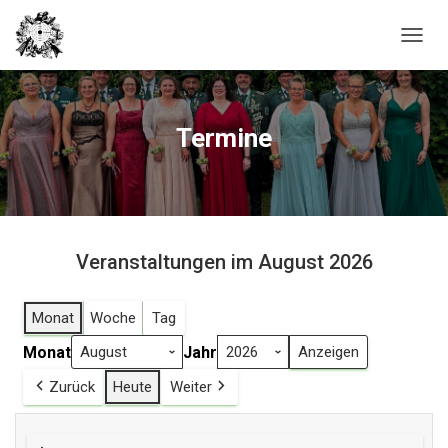
N
A
V
I
G
Termine
A
T
I
O
N
U
Veranstaltungen im August 2026
M
S
C
Monat
Woche
Tag
H
A
Monat
Jahr
L
T
Zurück
Heute
Weiter
E
N