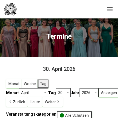
N
A
V
I
G
Termine
A
T
I
O
N
U
30. April 2026
M
S
C
Monat
Woche
Tag
H
A
Monat
Tag
Jahr
L
T
Zurück
Heute
Weiter
E
N
Veranstaltungskategorien
Alle Schützen