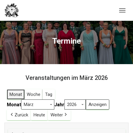
N
A
V
I
G
Termine
A
T
I
O
N
U
Veranstaltungen im März 2026
M
S
C
Monat
Woche
Tag
H
A
Monat
Jahr
L
T
Zurück
Heute
Weiter
E
N