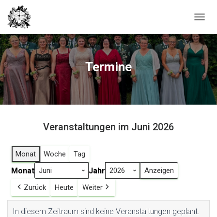
N
A
V
I
G
Termine
A
T
I
O
N
U
Veranstaltungen im Juni 2026
M
S
C
Monat
Woche
Tag
H
A
Monat
Jahr
L
T
Zurück
Heute
Weiter
E
N
In diesem Zeitraum sind keine Veranstaltungen geplant.